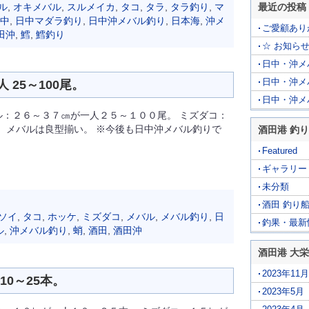
ル
,
オキメバル
,
スルメイカ
,
タコ
,
タラ
,
タラ釣り
,
マ
最近の投稿
中
,
日中マダラ釣り
,
日中沖メバル釣り
,
日本海
,
沖メ
ご愛顧あり
田沖
,
鱈
,
鱈釣り
☆ お知らせ
日中・沖メバ
日中・沖メ
25～100尾。
日中・沖メ
ル：２６～３７㎝が一人２５～１００尾。 ミズダコ：
。 メバルは良型揃い。 ※今後も日中沖メバル釣りで
酒田港 釣り
Featured
ギャラリー
未分類
酒田 釣り
ソイ
,
タコ
,
ホッケ
,
ミズダコ
,
メバル
,
メバル釣り
,
日
釣果・最新
ル
,
沖メバル釣り
,
蛸
,
酒田
,
酒田沖
酒田港 大
2023年11月
0～25本。
2023年5月