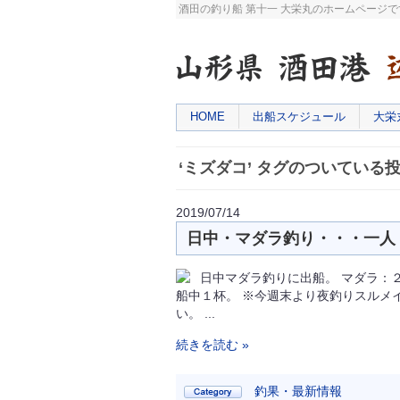
酒田の釣り船 第十一 大栄丸のホームページ
HOME
出船スケジュール
大栄
‘ミズダコ’ タグのついている
2019/07/14
日中・マダラ釣り・・・一人 
日中マダラ釣りに出船。 マダラ：
船中１杯。 ※今週末より夜釣りスルメ
い。 ...
続きを読む »
釣果・最新情報