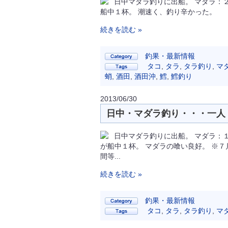
日中マダラ釣りに出船。 マダラ：
船中１杯。 潮速く、釣り辛かった。
続きを読む »
釣果・最新情報
タコ
,
タラ
,
タラ釣り
,
マ
蛸
,
酒田
,
酒田沖
,
鱈
,
鱈釣り
2013/06/30
日中・マダラ釣り・・・一人 1
日中マダラ釣りに出船。 マダラ：
が船中１杯。 マダラの喰い良好。 ※
間等...
続きを読む »
釣果・最新情報
タコ
,
タラ
,
タラ釣り
,
マ