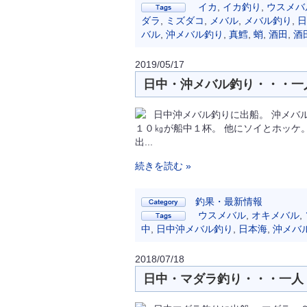
イカ
,
イカ釣り
,
ウスメバ
ダラ
,
ミズダコ
,
メバル
,
メバル釣り
,
日
バル
,
沖メバル釣り
,
真鱈
,
蛸
,
酒田
,
酒
2019/05/17
日中・沖メバル釣り・・・一人 
日中沖メバル釣りに出船。 沖メバ
１０㎏が船中１杯。 他にソイとホッケ
出...
続きを読む »
釣果・最新情報
ウスメバル
,
オキメバル
,
中
,
日中沖メバル釣り
,
日本海
,
沖メバ
2018/07/18
日中・マダラ釣り・・・一人 1