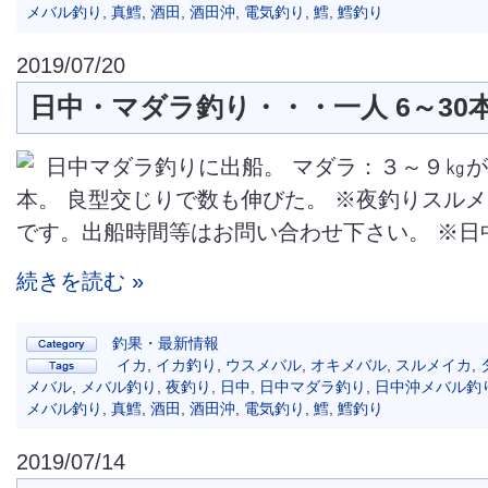
メバル釣り
,
真鱈
,
酒田
,
酒田沖
,
電気釣り
,
鱈
,
鱈釣り
2019/07/20
日中・マダラ釣り・・・一人 6～30
日中マダラ釣りに出船。 マダラ：３～９㎏
本。 良型交じりで数も伸びた。 ※夜釣りスル
です。出船時間等はお問い合わせ下さい。 ※日中
続きを読む »
釣果・最新情報
イカ
,
イカ釣り
,
ウスメバル
,
オキメバル
,
スルメイカ
,
メバル
,
メバル釣り
,
夜釣り
,
日中
,
日中マダラ釣り
,
日中沖メバル釣
メバル釣り
,
真鱈
,
酒田
,
酒田沖
,
電気釣り
,
鱈
,
鱈釣り
2019/07/14