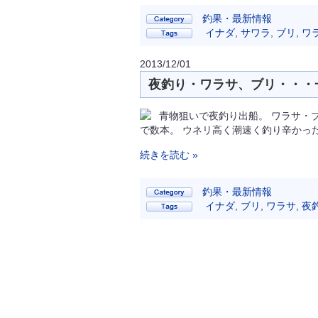
釣果・最新情報
イナダ
,
サワラ
,
ブリ
,
ワ
2013/12/01
夜釣り・ワラサ、ブリ・・・一
青物狙いで夜釣り出船。 ワラサ・
で数本。 ウネリ高く潮速く釣り辛かっ
続きを読む »
釣果・最新情報
イナダ
,
ブリ
,
ワラサ
,
夜