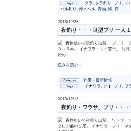
タラ
,
タラ釣り
,
ブリ
,
メ
バル釣り
,
沖メバル
,
青物
,
鰤
,
鱈
2013/12/26
夜釣り・・・良型ブリ 一人 1
青物狙いで夜釣り出船。 ブ リ：
３～５本。 イナワラ・ソイ若干。 前
始め...
続きを読む »
釣果・最新情報
イナワラ
,
ソイ
,
ブリ
,
ワ
2013/12/18
夜釣り・ワラサ、ブリ・・・一
青物狙いで夜釣り出船。 ワラサ・
２㎏が船中１尾。 イナワラ・ソイ・マ