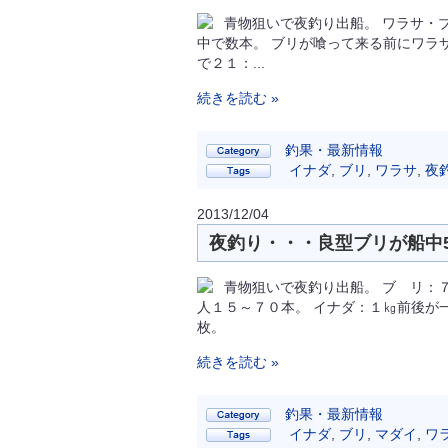
青物狙いで夜釣り出船。 ワラサ・
中で数本。 ブリが喰って来る前にワラ
で２１：...
続きを読む »
釣果・最新情報
イナダ
,
ブリ
,
ワラサ
,
夜
2013/12/04
夜釣り・・・良型ブリが船中5
青物狙いで夜釣り出船。 ブ リ：
人１５～７０本。 イナダ：１㎏前後が
枚。
続きを読む »
釣果・最新情報
イナダ
,
ブリ
,
マダイ
,
ワ