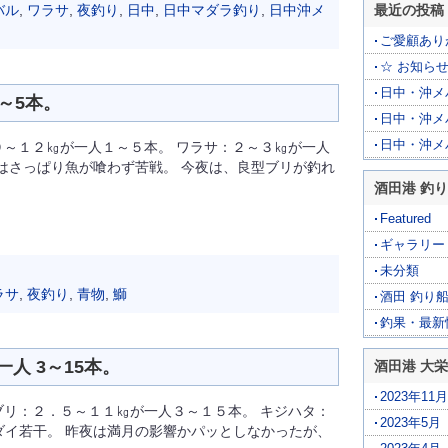
バル
,
ワラサ
,
夜釣り
,
日中
,
日中マダラ釣り
,
日中沖メ
最近の投稿
ご愛顧あり
☆ お知らせ
日中・沖メバ
～5本。
日中・沖メ
日中・沖メ
９～１２㎏が一人１～５本。 ワラサ：２～３㎏が一人
日はさっぱり魚が喰わず苦戦。 今夜は、良型ブリが釣れ
酒田港 釣り
Featured
ギャラリー
未分類
ラサ
,
夜釣り
,
青物
,
鰤
酒田 釣り
釣果・最新
人 3～15本。
酒田港 大
2023年11月
ブリ：２．５～１１㎏が一人３～１５本。 キジハタ：
2023年5月
ダイ若干。 昨夜は満月の影響かパッとしなかったが、