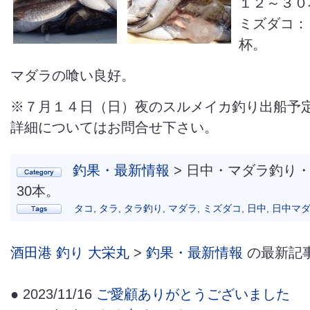
１２～３０
ミズダコ：
杯。
マダラの喰い良好。
※７月１４日（日）夜のスルメイカ釣り出船予
詳細についてはお問合せ下さい。
釣果・最新情報
> 日中・マダラ釣り・
30本。
タコ
,
タラ
,
タラ釣り
,
マダラ
,
ミズダコ
,
日中
,
日中マ
酒田港 釣り 大栄丸
>
釣果・最新情報
の最新記
● 2023/11/16
ご愛顧ありがとうございました