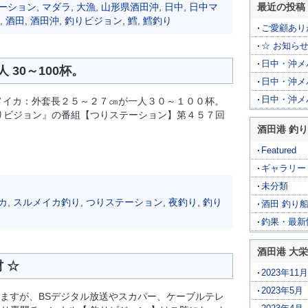
ーション
,
マダラ
,
大漁
,
山形県酒田沖
,
日中
,
日中マ
最近の投稿
,
酒田
,
酒田沖
,
釣りビジョン
,
鱈
,
鱈釣り
ご愛顧あり
☆ お知らせ
日中・沖メバ
30～100杯。
日中・沖メ
日中・沖メ
メイカ：外套長２５～２７㎝が一人３０～１００杯。
りビジョン』の番組【つりステーション】第４５７回
酒田港 釣り
Featured
ギャラリー
未分類
カ
,
スルメイカ釣り
,
つりステーション
,
夜釣り
,
釣り
酒田 釣り
釣果・最新
酒田港 大
 ☆
2023年11月
2023年5月
ますが、BSデジタル放送やスカパー、ケーブルテレ