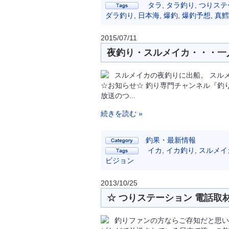
タラ
,
タラ釣り
,
つりステ
ダラ釣り
,
日本海
,
爆釣
,
爆釣予想
,
真鱈
2015/07/11
夜釣り・スルメイカ・・・一人 
スルメイカの夜釣りに出船。 スル
☆お知らせ☆ 釣り専門チャンネル『釣
放送のつ...
続きを読む »
釣果・最新情報
イカ
,
イカ釣り
,
スルメイ
ビジョン
2013/10/25
☆ つりステーション 電話取材
釣りファンの方ならご存知だと思い