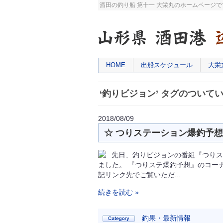
酒田の釣り船 第十一 大栄丸のホームページ
HOME
出船スケジュール
大栄
‘釣りビジョン’ タグのついて
2018/08/09
☆ つりステーション爆釣予想
先日、釣りビジョンの番組『つりス
ました。 『つりステ爆釣予想』のコー
記リンク先でご覧いただ...
続きを読む »
釣果・最新情報