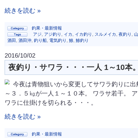
続きを読む »
釣果・最新情報
アジ
,
アジ釣り
,
イカ
,
イカ釣り
,
スルメイカ
,
夜釣り
,
酒田
,
酒田沖
,
釣り船
,
電気釣り
,
鯵
,
鯵釣り
2016/10/02
夜釣り・サワラ・・・一人 1～10本
今夜は青物狙いから変更してサワラ釣りに出
～３．５㎏が一人１～１０本。 ワラサ若干。 
ワラに仕掛けを切られる・・・。
続きを読む »
釣果・最新情報