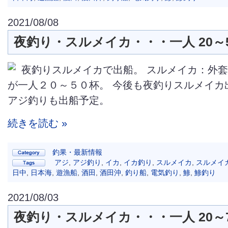
2021/08/08
夜釣り・スルメイカ・・・一人 20～
夜釣りスルメイカで出船。 スルメイカ：外
が一人２０～５０杯。 今後も夜釣りスルメイカ
アジ釣りも出船予定。
続きを読む »
釣果・最新情報
アジ
,
アジ釣り
,
イカ
,
イカ釣り
,
スルメイカ
,
スルメイ
日中
,
日本海
,
遊漁船
,
酒田
,
酒田沖
,
釣り船
,
電気釣り
,
鯵
,
鯵釣り
2021/08/03
夜釣り・スルメイカ・・・一人 20～