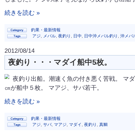
続きを読む »
釣果・最新情報
アジ
,
メバル
,
夜釣り
,
日中
,
日中沖メバル釣り
,
沖メバ
2012/08/14
夜釣り・・・マダイ船中5枚。
夜釣り出船。潮速く魚の付き悪く苦戦。 マ
㎝が船中５枚。 マアジ、サバ若干。
続きを読む »
釣果・最新情報
アジ
,
サバ
,
マアジ
,
マダイ
,
夜釣り
,
真鯛