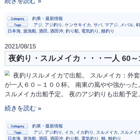
続きを読む »
釣果・最新情報
アジ
,
アジ釣り
,
ケンサキイカ
,
サバ
,
マアジ
,
メバル
,
日本海
,
遊漁船
,
酒田
,
酒田沖
,
釣り船
,
電気釣り
,
鯵釣り
2021/08/15
夜釣り・スルメイカ・・・一人 60～1
夜釣りスルメイカで出船。 スルメイカ：外
が一人６０～１００杯。 南東の風やや強かった
スルメイカ出船予定。 夜のアジ釣りも出船予定。 
続きを読む »
釣果・最新情報
アジ
,
アジ釣り
,
イカ
,
イカ釣り
,
スルメイカ
,
スルメイ
日本海
,
遊漁船
,
酒田
,
酒田沖
,
釣り船
,
電気釣り
,
鯵
,
鯵釣り