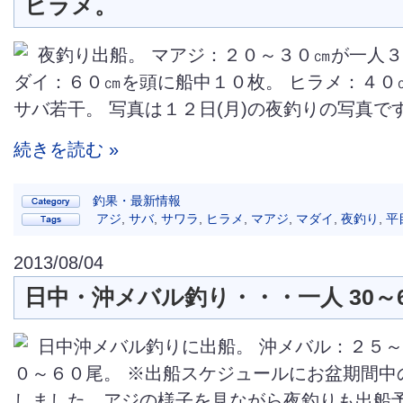
ヒラメ。
夜釣り出船。 マアジ：２０～３０㎝が一人３
ダイ：６０㎝を頭に船中１０枚。 ヒラメ：４０
サバ若干。 写真は１２日(月)の夜釣りの写真です。
続きを読む »
釣果・最新情報
アジ
,
サバ
,
サワラ
,
ヒラメ
,
マアジ
,
マダイ
,
夜釣り
,
平
2013/08/04
日中・沖メバル釣り・・・一人 30～
日中沖メバル釣りに出船。 沖メバル：２５
０～６０尾。 ※出船スケジュールにお盆期間中
しました。アジの様子を見ながら夜釣りも出船