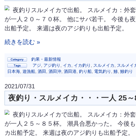
夜釣りスルメイカで出船。 スルメイカ：外
が一人２０～７０杯。 他にサバ若干。 今後も
出船予定。 来週は夜のアジ釣りも出船予定。
続きを読む »
釣果・最新情報
アジ
,
アジ釣り
,
イカ
,
イカ釣り
,
スルメイカ
,
スルメイ
日本海
,
遊漁船
,
酒田
,
酒田沖
,
酒田港
,
釣り船
,
電気釣り
,
鯵
,
鯵釣り
2021/07/31
夜釣り・スルメイカ・・・一人 25～
夜釣りスルメイカで出船。 スルメイカ：外
が一人２５～８５杯。 潮具合悪かった。 今後
カ出船予定。 来週は夜のアジ釣りも出船予定。