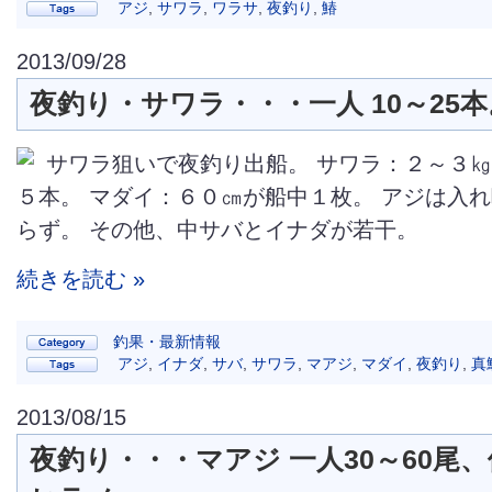
アジ
,
サワラ
,
ワラサ
,
夜釣り
,
鰆
2013/09/28
夜釣り・サワラ・・・一人 10～25本
サワラ狙いで夜釣り出船。 サワラ：２～３
５本。 マダイ：６０㎝が船中１枚。 アジは入
らず。 その他、中サバとイナダが若干。
続きを読む »
釣果・最新情報
アジ
,
イナダ
,
サバ
,
サワラ
,
マアジ
,
マダイ
,
夜釣り
,
真
2013/08/15
夜釣り・・・マアジ 一人30～60尾