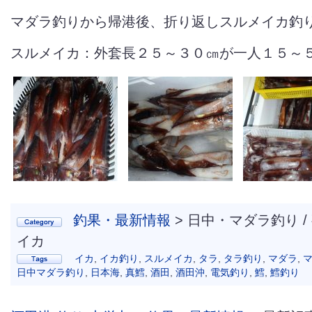
マダラ釣りから帰港後、折り返しスルメイカ釣
スルメイカ：外套長２５～３０㎝が一人１５～
釣果・最新情報
> 日中・マダラ釣り 
イカ
イカ
,
イカ釣り
,
スルメイカ
,
タラ
,
タラ釣り
,
マダラ
,
日中マダラ釣り
,
日本海
,
真鱈
,
酒田
,
酒田沖
,
電気釣り
,
鱈
,
鱈釣り