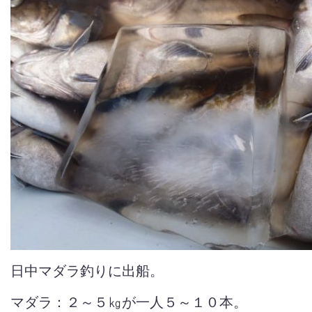
日中マダラ釣りに出船。
マダラ：２～５㎏が一人５～１０本。