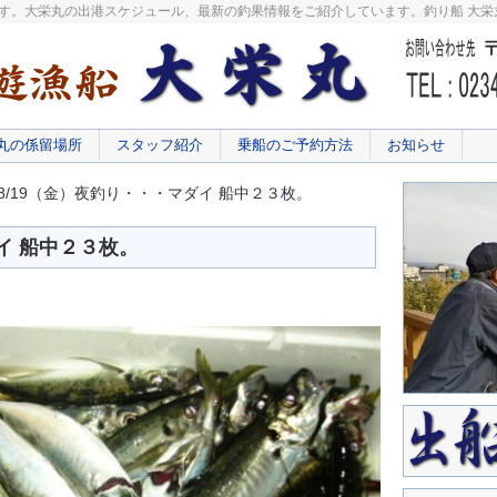
です。大栄丸の出港スケジュール、最新の釣果情報をご紹介しています。釣り船 大
丸の係留場所
スタッフ紹介
乗船のご予約方法
お知らせ
/20 8/19（金）夜釣り・・・マダイ 船中２３枚。
イ 船中２３枚。