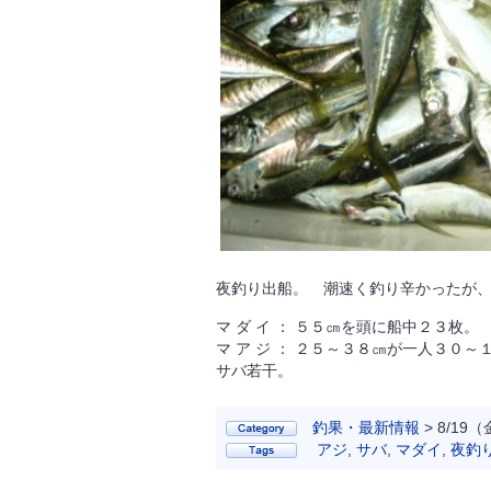
夜釣り出船。 潮速く釣り辛かったが
マ ダ イ ： ５５㎝を頭に船中２３枚。
マ ア ジ ： ２５～３８㎝が一人３０
サバ若干。
釣果・最新情報
> 8/1
アジ
,
サバ
,
マダイ
,
夜釣