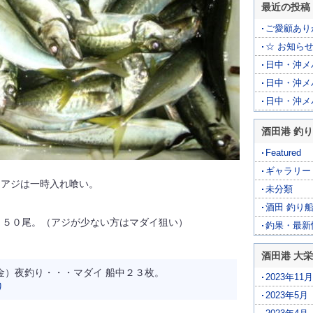
最近の投稿
ご愛顧あり
☆ お知らせ
日中・沖メバ
日中・沖メ
日中・沖メ
酒田港 釣り
Featured
ギャラリー
、アジは一時入れ喰い。
未分類
酒田 釣り
～１５０尾。（アジが少ない方はマダイ狙い）
釣果・最新
酒田港 大
9（金）夜釣り・・・マダイ 船中２３枚。
2023年11月
り
2023年5月