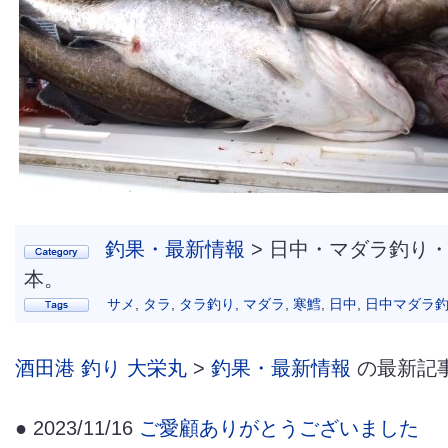
釣果・最新情報
> 日中・マダラ釣り・
本。
サメ
,
タラ
,
タラ釣り
,
マダラ
,
寒鱈
,
日中
,
日中マダラ
酒田港 釣り 大栄丸
>
釣果・最新情報
の最新記
● 2023/11/16
ご愛顧ありがとうございました